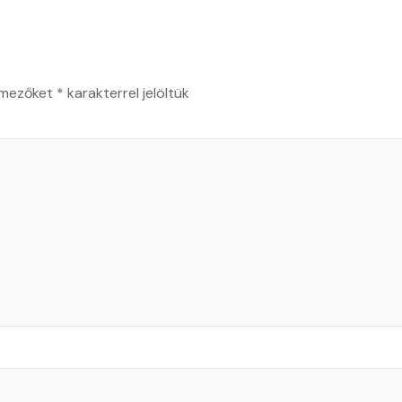
 mezőket
*
karakterrel jelöltük