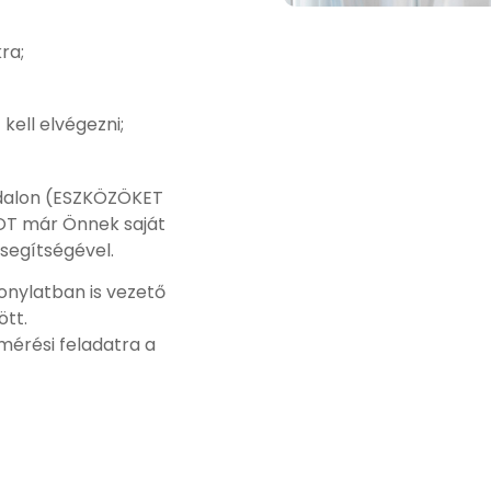
ra;
 kell elvégezni;
ldalon (ESZKÖZÖKET
OT már Önnek saját
 segítségével.
zonylatban is vezető
ött.
mérési feladatra a