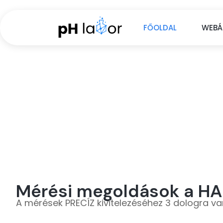
FŐOLDAL
WEBÁ
Professzioná
Mérési megoldások a H
A mérések PRECÍZ kivitelezéséhez 3 dologra va