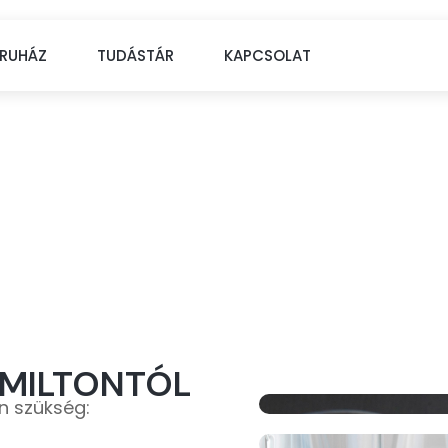
RUHÁZ
TUDÁSTÁR
KAPCSOLAT
lis pH mérés eszk
AMILTONTÓL
n szükség: