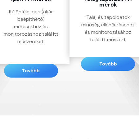
mérők
Különféle ipari (akár
Talaj és tápoldatok
beépíthető)
minőség ellenőrzéséhez
mérésekhez és
és monitorozásához
monitorozáshoz talál itt
talál itt műszert.
műszereket.
Tovább
Tovább