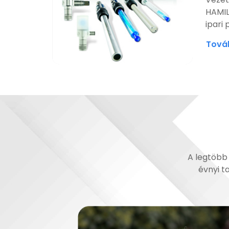
HAMIL
ipari 
Tová
A legtöbb 
évnyi t