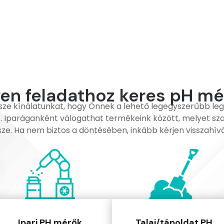
yen feladathoz keres pH mé
ssze kínálatunkat, hogy Önnek a lehető legegyszerűbb le
. Iparáganként válogathat termékeink között, melyet sza
sze. Ha nem biztos a döntésében, inkább kérjen visszahívá
Ipari PH mérők
Talaj/tápoldat PH