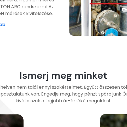
TON ARC rendszerrel Az
pH mérések kivitelezése..
bb
Ismerj meg minket
helyen nem talál ennyi szakértelmet. Együtt összesen t
apasztalatunk van. Engedje meg, hogy pénzt spóroljunk Ö
kiválasszuk a legjobb ár-értékű megoldást.