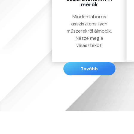
mérők
Minden laboros
asszisztens ilyen
műszerekről álmodik.
Nézze meg a
választékot.
Tovább