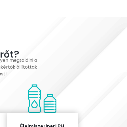
rőt?
gyen megtalálni a
kértők állítottak
st!
Élelmiszeripari PH