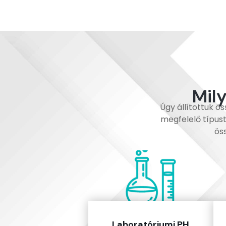
Mil
Úgy állítottuk ö
megfelelő típust
ös
Laboratóriumi PH