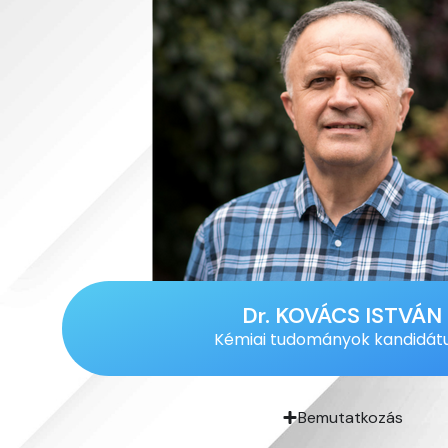
Dr. KOVÁCS ISTVÁN
Kémiai tudományok kandidát
Bemutatkozás