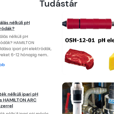
Tudástár
rálás nélküli pH
tródák?
álás nélküli pH
ródák? HAMILTON
dása: ipari pH elektródák,
eket 6-12 hónapig nem..
bb
ék nélküli ipari pH
s HAMILTON ARC
zerrel
ék nélküli ipari pH mérés