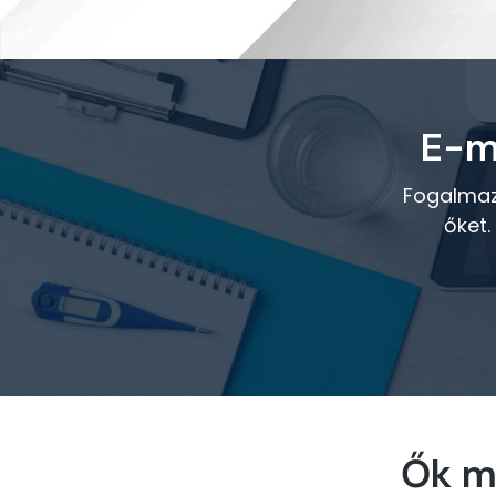
E-m
Fogalmazz
őket.
Ők m