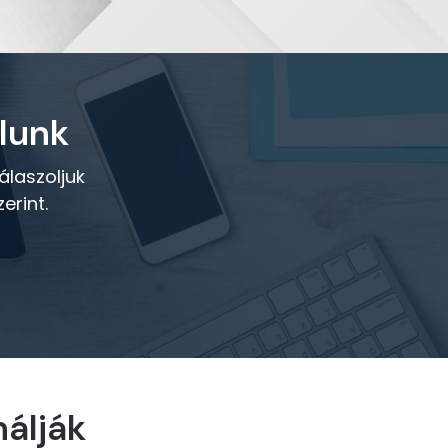
lunk
álaszoljuk
erint.
álják