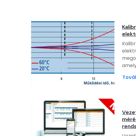
Kalib
elek
Kalibr
elekt
megol
amely
Tová
Vezet
méré
rends
Vezet