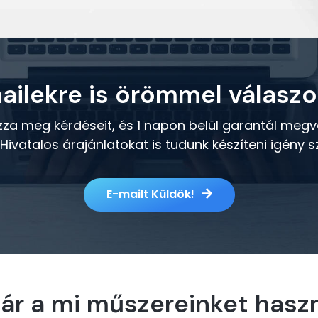
ailekre is örömmel válaszo
a meg kérdéseit, és 1 napon belül garantál megv
 Hivatalos árajánlatokat is tudunk készíteni igény sz
E-mailt Küldök!
ár a mi műszereinket haszn