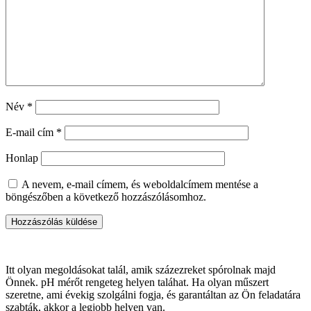
Név
*
E-mail cím
*
Honlap
A nevem, e-mail címem, és weboldalcímem mentése a
böngészőben a következő hozzászólásomhoz.
Itt olyan megoldásokat talál, amik százezreket spórolnak majd
Önnek. pH mérőt rengeteg helyen taláhat. Ha olyan műszert
szeretne, ami évekig szolgálni fogja, és garantáltan az Ön feladatára
szabták, akkor a legjobb helyen van.