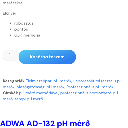
mérésekre.
Előnyei:
robosztus
pontos
GLP, memória
Kosárba teszem
Kategóriák
Élelmiszeripari pH mérők
,
Laboratóriumi (asztali) pH
mérők
,
Mezőgazdasági pH mérők
,
Professzionális pH mérők
Címkék
pH mérő memóriával
,
professzionális hordozható pH
mérő
,
terepi pH mérő
ADWA AD-132 pH mérő