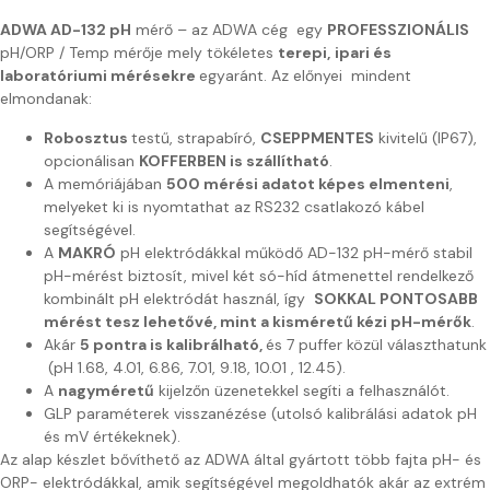
ADWA AD-132 pH
mérő – az ADWA cég egy
PROFESSZIONÁLIS
pH/ORP / Temp mérője mely tökéletes
terepi,
ipari és
laboratóriumi mérésekre
egyaránt. Az előnyei mindent
elmondanak:
Robosztus
testű, strapabíró,
CSEPPMENTES
kivitelű (IP67),
opcionálisan
KOFFERBEN is szállítható
.
A memóriájában
500 mérési adatot képes elmenteni
,
melyeket ki is nyomtathat az RS232 csatlakozó kábel
segítségével.
A
MAKRÓ
pH elektródákkal működő AD-132 pH-mérő stabil
pH-mérést biztosít, mivel két só-híd átmenettel rendelkező
kombinált pH elektródát használ, így
SOKKAL PONTOSABB
mérést tesz lehetővé, mint a kisméretű kézi pH-mérők
.
Akár
5 pontra is kalibrálható,
és 7 puffer közül választhatunk
(pH 1.68, 4.01, 6.86, 7.01, 9.18, 10.01 , 12.45).
A
nagyméretű
kijelzőn üzenetekkel segíti a felhasználót.
GLP paraméterek visszanézése (utolsó kalibrálási adatok pH
és mV értékeknek).
Az alap készlet bővíthető az ADWA által gyártott több fajta pH- és
ORP- elektródákkal, amik segítségével megoldhatók akár az extrém