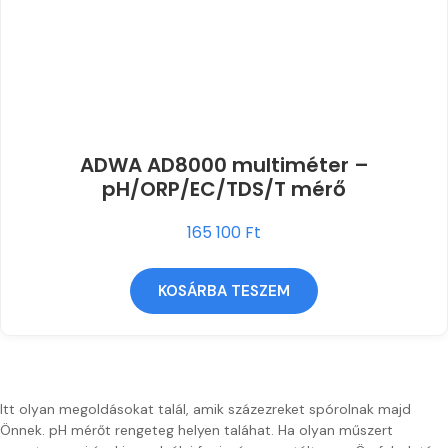
ADWA AD8000 multiméter –
pH/ORP/EC/TDS/T mérő
165 100
Ft
KOSÁRBA TESZEM
Itt olyan megoldásokat talál, amik százezreket spórolnak majd
Önnek. pH mérőt rengeteg helyen taláhat. Ha olyan műszert