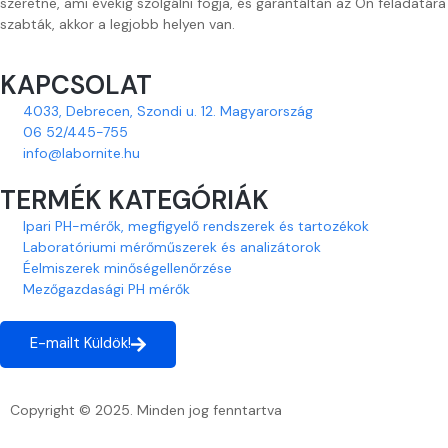
szeretne, ami évekig szolgálni fogja, és garantáltan az Ön feladatára
szabták, akkor a legjobb helyen van.
KAPCSOLAT
4033, Debrecen, Szondi u. 12. Magyarország
06 52/445-755
info@labornite.hu
TERMÉK KATEGÓRIÁK
Ipari PH-mérők, megfigyelő rendszerek és tartozékok
Laboratóriumi mérőműszerek és analizátorok
Éelmiszerek minőségellenőrzése
Mezőgazdasági PH mérők
E-mailt Küldök!
Copyright © 2025. Minden jog fenntartva