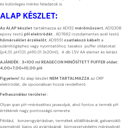
és különleges mérési feladatok is.
ALAP KÉSZLET:
Az ALAP készlet
tartalmazza az AD132
mérőműszert
, AD1230B
epoxy testű
pH elektródát
, AD7662 rozsdamentes acél testű
hőmérséklet érzékelőt
, AD9551
csatlakozó kábelt
a
számítógéphez vagy nyomtatóhoz, tasakos puffer oldatokat
(p4,01, pH7,01, pH10,01 3x20ml), 4 db 1,5V AA elemet és leírást.
AJÁNDÉK :
3×100 ml REAGECON MINŐSÍTETT PUFFER oldat:
4,00+7,00+10,00 pH
Figyelem!
Az alap készlet
NEM TARTALMAZZA
az ORP
elektródát, de opcionálisan hozzá rendelhető.
Felhasználási területei :
Olyan ipari pH-mérésekhez javasoljuk, ahol fontos a termék pH
értékének nagy pontosságú ismerete.
Például, konzervgyártásban, termékek előállításánál, galvanizáló
üzemeknél, lúgos víz gyártásánál, környezetvédelmi méréseknél,