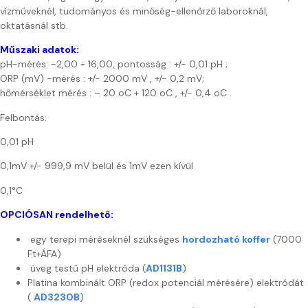
vízműveknél, tudományos és minőség-ellenőrző laboroknál,
oktatásnál stb.
Műszaki adatok:
pH-mérés: -2,00 ÷ 16,00, pontosság : +/- 0,01 pH ;
ORP (mV) -mérés : +/- 2000 mV , +/- 0,2 mV;
hőmérséklet mérés : – 20 oC + 120 oC , +/- 0,4 oC .
Felbontás:
0,01 pH
0,1mV +/- 999,9 mV belül és 1mV ezen kívül
0,1°C
OPCIÓSAN rendelhető:
egy terepi méréseknél szükséges
hordozható koffer
(7000
Ft+ÁFA)
üveg testű pH elektróda (
AD1131B
)
Platina kombinált ORP (redox potenciál mérésére) elektródát
(
AD3230B
)