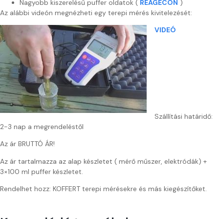
Nagyobb kiszerelésű puffer oldatok (
REAGECON
)
Az alábbi videón megnézheti egy terepi mérés kivitelezését:
VIDEÓ
Szállítási határidő:
2-3 nap a megrendeléstől
Az ár BRUTTÓ ÁR!
Az ár tartalmazza az alap készletet ( mérő műszer, elektródák) +
3×100 ml puffer készletet.
Rendelhet hozz: KOFFERT terepi mérésekre és más kiegészítőket.