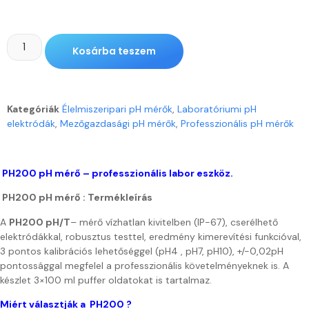
Kosárba teszem
Kategóriák
Élelmiszeripari pH mérők
,
Laboratóriumi pH
elektródák
,
Mezőgazdasági pH mérők
,
Professzionális pH mérők
PH200 pH mérő – professzionális labor eszköz.
PH200 pH mérő : Termékleírás
A
PH200 pH/T
– mérő vízhatlan kivitelben (IP-67), cserélhető
elektródákkal, robusztus testtel, eredmény kimerevítési funkcióval,
3 pontos kalibrációs lehetőséggel (pH4 , pH7, pH10), +/-0,02pH
pontossággal megfelel a professzionális követelményeknek is. A
készlet 3×100 ml puffer oldatokat is tartalmaz.
Miért választják a PH200 ?