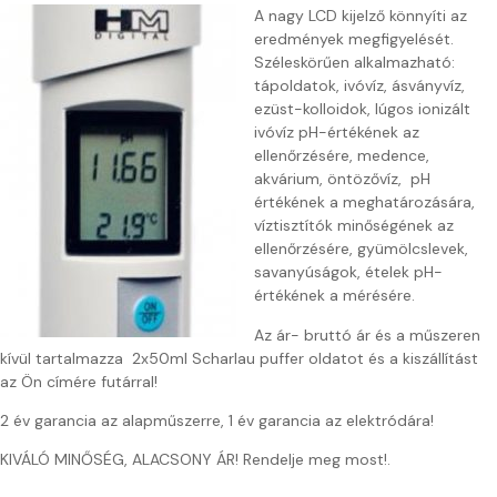
A nagy LCD kijelző könnyíti az
eredmények megfigyelését.
Széleskörűen alkalmazható:
tápoldatok, ivóvíz, ásványvíz,
ezüst-kolloidok, lúgos ionizált
ivóvíz pH-értékének az
ellenőrzésére, medence,
akvárium, öntözővíz, pH
értékének a meghatározására,
víztisztítók minőségének az
ellenőrzésére, gyümölcslevek,
savanyúságok, ételek pH-
értékének a mérésére.
Az ár- bruttó ár és a műszeren
kívül tartalmazza 2x50ml Scharlau puffer oldatot és a kiszállítást
az Ön címére futárral!
2 év garancia az alapműszerre, 1 év garancia az elektródára!
KIVÁLÓ MINŐSÉG, ALACSONY ÁR! Rendelje meg most!.