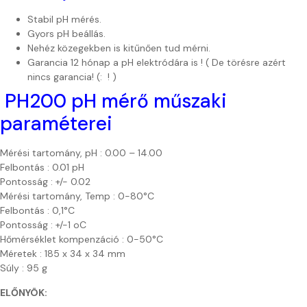
Stabil pH mérés.
Gyors pH beállás.
Nehéz közegekben is kitűnően tud mérni.
Garancia 12 hónap a pH elektródára is ! ( De törésre azért
nincs garancia! (: ! )
PH200 pH mérő műszaki
paraméterei
Mérési tartomány, pH : 0.00 – 14.00
Felbontás : 0.01 pH
Pontosság : +/- 0.02
Mérési tartomány, Temp : 0-80°C
Felbontás : 0,1°C
Pontosság : +/-1 oC
Hőmérséklet kompenzáció : 0-50°C
Méretek : 185 x 34 x 34 mm
Súly : 95 g
ELŐNYÖK: