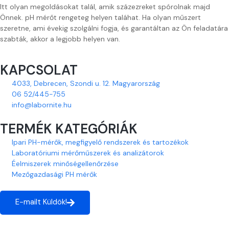
Itt olyan megoldásokat talál, amik százezreket spórolnak majd
Önnek. pH mérőt rengeteg helyen taláhat. Ha olyan műszert
szeretne, ami évekig szolgálni fogja, és garantáltan az Ön feladatára
szabták, akkor a legjobb helyen van.
KAPCSOLAT
4033, Debrecen, Szondi u. 12. Magyarország
06 52/445-755
info@labornite.hu
TERMÉK KATEGÓRIÁK
Ipari PH-mérők, megfigyelő rendszerek és tartozékok
Laboratóriumi mérőműszerek és analizátorok
Éelmiszerek minőségellenőrzése
Mezőgazdasági PH mérők
E-mailt Küldök!