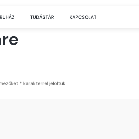
RUHÁZ
TUDÁSTÁR
KAPCSOLAT
are
 mezőket
*
karakterrel jelöltük