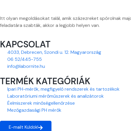
Itt olyan megoldásokat talál, amik százezreket spórolnak maj
feladatára szabták, akkor a legjobb helyen van.
KAPCSOLAT
4033, Debrecen, Szondi u. 12. Magyarország
06 52/445-755
info@labornite.hu
TERMÉK KATEGÓRIÁK
Ipari PH-mérők, megfigyelő rendszerek és tartozékok
Laboratóriumi mérőműszerek és analizátorok
Éelmiszerek minőségellenőrzése
Mezőgazdasági PH mérők
E-mailt Küldök!