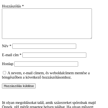
Hozzászólás
*
Név
*
E-mail cím
*
Honlap
A nevem, e-mail címem, és weboldalcímem mentése a
böngészőben a következő hozzászólásomhoz.
Itt olyan megoldásokat talál, amik százezreket spórolnak majd
Önnek. pH mérőt rengeteg helyen taláhat. Ha olyan műszert