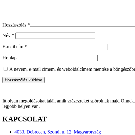
Hozzászólás
*
Név
*
E-mail cím
*
Honlap
A nevem, e-mail címem, és weboldalcímem mentése a böngészőb
Itt olyan megoldásokat talál, amik százezreket spórolnak majd Önnek. 
legjobb helyen van.
KAPCSOLAT
4033, Debrecen, Szondi u. 12. Magyarország