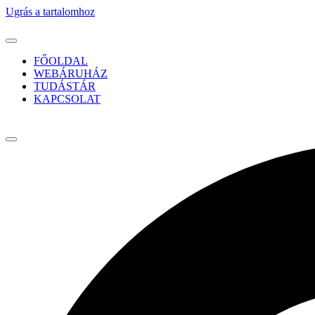
Ugrás a tartalomhoz
FŐOLDAL
WEBÁRUHÁZ
TUDÁSTÁR
KAPCSOLAT