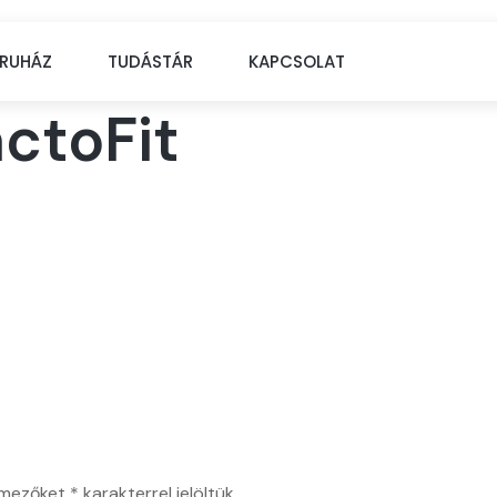
RUHÁZ
TUDÁSTÁR
KAPCSOLAT
ctoFit
 mezőket
*
karakterrel jelöltük