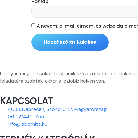
Honlap
A nevem, e-mail címem, és weboldalcím
Itt olyan megoldásokat talál, amik százezreket spórolnak maj
feladatára szabták, akkor a legjobb helyen van.
KAPCSOLAT
4033, Debrecen, Szondi u. 12. Magyarország
06 52/445-755
info@labornite.hu