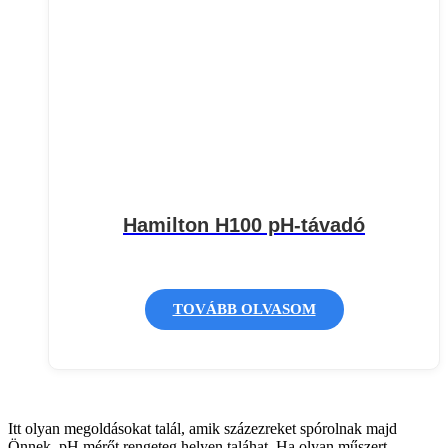
Hamilton H100 pH-távadó
TOVÁBB OLVASOM
Itt olyan megoldásokat talál, amik százezreket spórolnak majd
Önnek. pH mérőt rengeteg helyen taláhat. Ha olyan műszert