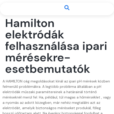
Hamilton
elektródák
felhasználása ipari
mérésekre-
esetbemutatók
A HAMILTON cég megoldásokat kínál az ipari pH mérések közben
felmerülő problémákra. A legtöbb probléma általában a pH
elektródák műszaki paramétereinek a határainál történő
méréseknél merül fel. Ha, például, túl magas a hőmérséklet , vagy
a nyomás az adott közegben, már nehéz megtalálni azt az
elektródát, amelyik biztonságos méréseket produkál, főleg
hosszú időtartam alatt. Na ilyenkor biztonsággal fordulhat a